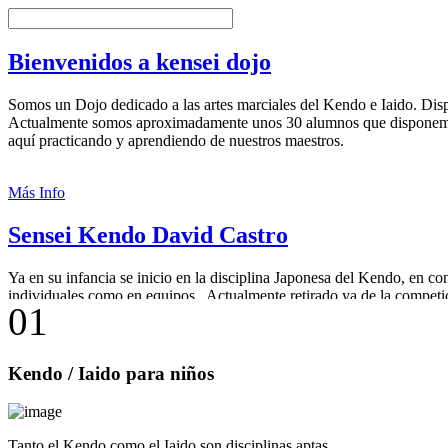
Bienvenidos a kensei dojo
Somos un Dojo dedicado a las artes marciales del Kendo e Iaido. Dis
Actualmente somos aproximadamente unos 30 alumnos que disponemo
aquí practicando y aprendiendo de nuestros maestros.
Más Info
Sensei Kendo David Castro
Ya en su infancia se inicio en la disciplina Japonesa del Kendo, en 
individuales como en equipos.. Actualmente retirado ya de la competi
0
1
Castro 5º Dan de Kendo, 1º Dan de Iaido y seleccionador nacional. P
Más Info
Kendo
/ Iaido para niños
Tanto el Kendo como el Iaido son disciplinas aptas