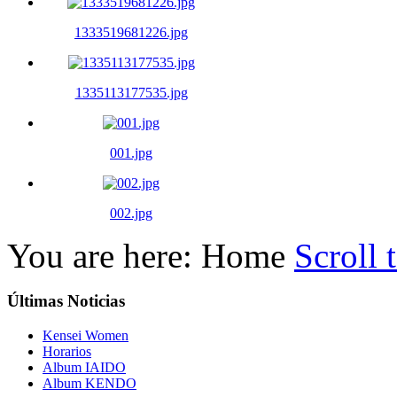
1333519681226.jpg
1335113177535.jpg
001.jpg
002.jpg
You are here:
Home
Scroll 
Últimas
Noticias
Kensei Women
Horarios
Album IAIDO
Album KENDO