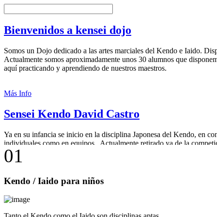
Bienvenidos a kensei dojo
Somos un Dojo dedicado a las artes marciales del Kendo e Iaido. Dis
Actualmente somos aproximadamente unos 30 alumnos que disponemo
aquí practicando y aprendiendo de nuestros maestros.
Más Info
Sensei Kendo David Castro
Ya en su infancia se inicio en la disciplina Japonesa del Kendo, en 
individuales como en equipos.. Actualmente retirado ya de la competi
0
1
Castro 5º Dan de Kendo, 1º Dan de Iaido y seleccionador nacional. P
Más Info
Kendo
/ Iaido para niños
Tanto el Kendo como el Iaido son disciplinas aptas