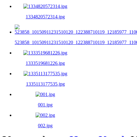
1334820572314.jpg
523858_10150911231510120_122388710119_12185977_1100
1333519681226.jpg
1335113177535.jpg
001.jpg
002.jpg