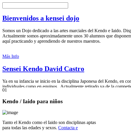
Bienvenidos a kensei dojo
Somos un Dojo dedicado a las artes marciales del Kendo e Iaido. Dis
Actualmente somos aproximadamente unos 30 alumnos que disponemo
aquí practicando y aprendiendo de nuestros maestros.
Más Info
Sensei Kendo David Castro
Ya en su infancia se inicio en la disciplina Japonesa del Kendo, en 
individuales como en equipos.. Actualmente retirado ya de la competi
0
1
Castro 5º Dan de Kendo, 1º Dan de Iaido y seleccionador nacional. P
Kendo
/ Iaido para niños
Más Info
Tanto el Kendo como el Iaido son disciplinas aptas
para todas las edades y sexos.
Contacta e