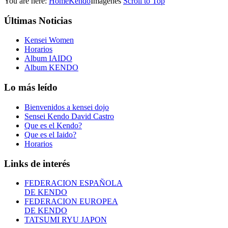
You are here:
Home
Kendo
Imágenes
Scroll to Top
Últimas
Noticias
Kensei Women
Horarios
Album IAIDO
Album KENDO
Lo
más leído
Bienvenidos a kensei dojo
Sensei Kendo David Castro
Que es el Kendo?
Que es el Iaido?
Horarios
Links
de interés
FEDERACION ESPAÑOLA
DE KENDO
FEDERACION EUROPEA
DE KENDO
TATSUMI RYU JAPON