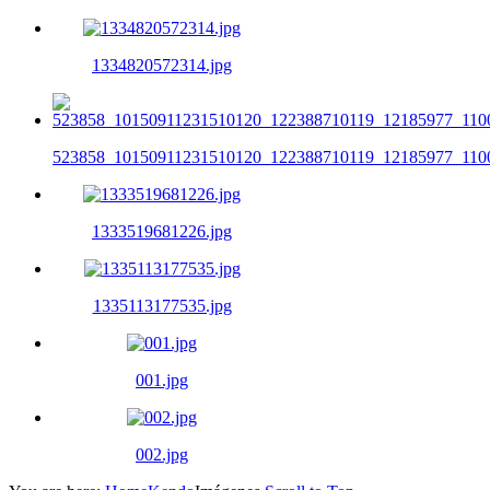
1334820572314.jpg
523858_10150911231510120_122388710119_12185977_1100
1333519681226.jpg
1335113177535.jpg
001.jpg
002.jpg