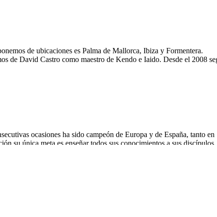
ponemos de ubicaciones es Palma de Mallorca, Ibiza y Formentera.
s de David Castro como maestro de Kendo e Iaido. Desde el 2008 s
consecutivas ocasiones ha sido campeón de Europa y de España, tanto en
ción su única meta es enseñar todos sus conocimientos a sus discípulos
odium: 1 campeon de europa individual y 2 bronces, 1 campeon d...